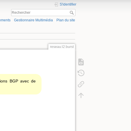
S'identifier
ements
Gestionnaire Multimédia
Plan du site
reseau:l2:burst
ssions BGP avec de