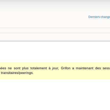
Derniers chang
ées ne sont plus totalement à jour, Grifon a maintenant des se
transitaires/peerings.