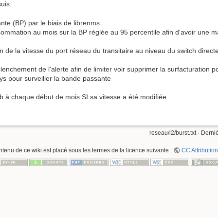
uis:
te (BP) par le biais de librenms
sommation au mois sur la BP réglée au 95 percentile afin d'avoir une 
on de la vitesse du port réseau du transitaire au niveau du switch direc
lenchement de l'alerte afin de limiter voir supprimer la surfacturation po
ys pour surveiller la bande passante
b à chaque début de mois SI sa vitesse a été modifiée.
reseau/l2/burst.txt
· Derniè
ntenu de ce wiki est placé sous les termes de la licence suivante :
CC Attribution